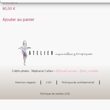
d’ombre
80,00
€
Ajouter au panier
Crédits photos : Stéphanie Callari –
@Da
vid Lanista –
@don_carmello
Mentions légales
CGV
Politique de confidentialité
Politique de cookies (UE)